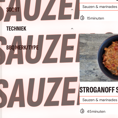
S
Sauzen & marinades
SOORT
S
15
minuten
TECHNIEK
BBQ MERK/TYPE
S
STROGANOFF 
Sauzen & marinades
45
minuten