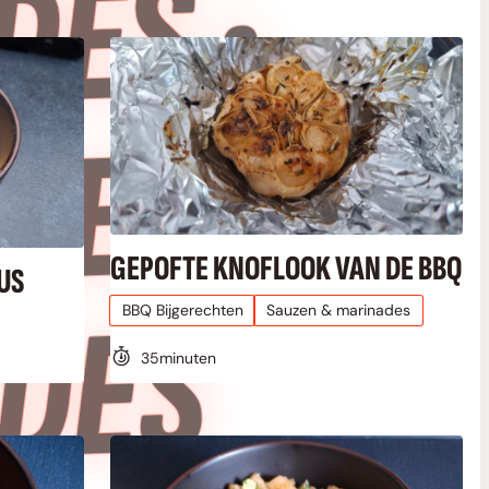
•
•
GEPOFTE KNOFLOOK VAN DE BBQ
US
S
BBQ Bijgerechten
Sauzen & marinades
35
minuten