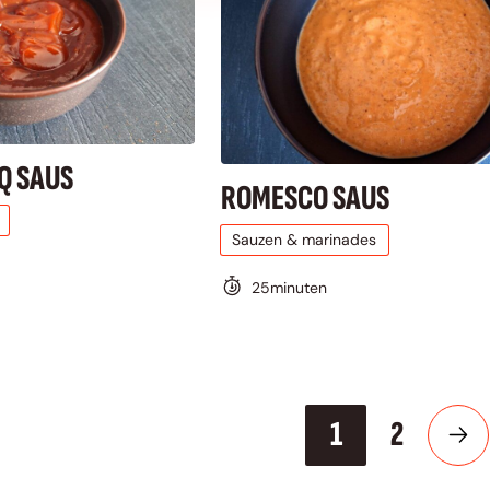
BQ SAUS
ROMESCO SAUS
Sauzen & marinades
25
minuten
1
2