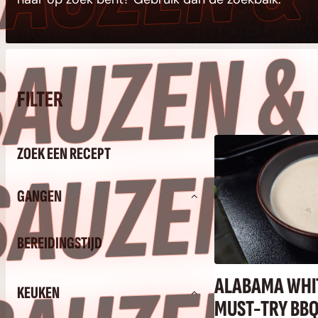
S
FILTER
S
ZOEK EEN RECEPT
GANGEN
BEREIDINGSTIJD
ALABAMA WHI
KEUKEN
MUST-TRY BBQ 