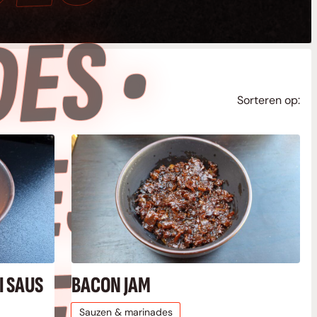
•
Sorteren op:
•
I SAUS
BACON JAM
Sauzen & marinades