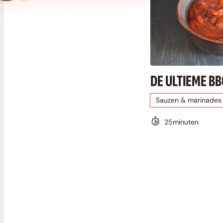
DE ULTIEME B
Sauzen & marinades
25
minuten