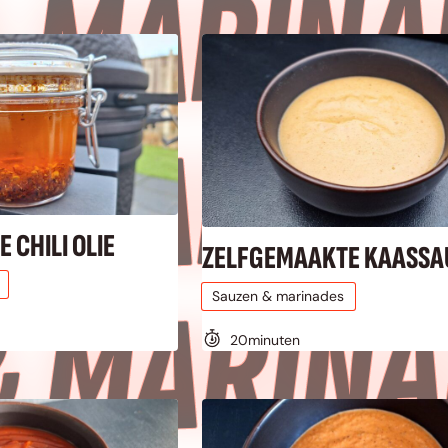
 
 
 CHILI OLIE
ZELFGEMAAKTE KAASSA
Sauzen & marinades
20
minuten