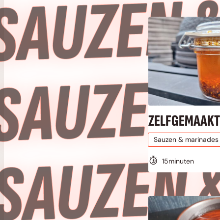
S
S
ZELFGEMAAKTE
Sauzen & marinades
15
minuten