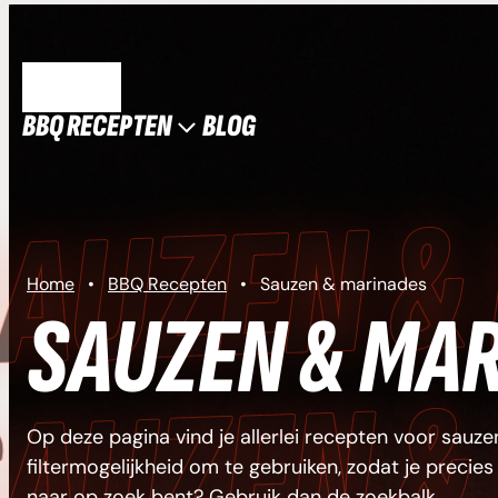
Ga
naar
de
MENU
inhoud
BBQ RECEPTEN
BLOG
S
Home
•
BBQ Recepten
•
Sauzen & marinades
SAUZEN & MA
S
Op deze pagina vind je allerlei recepten voor sauzen
filtermogelijkheid om te gebruiken, zodat je precies
naar op zoek bent? Gebruik dan de zoekbalk.