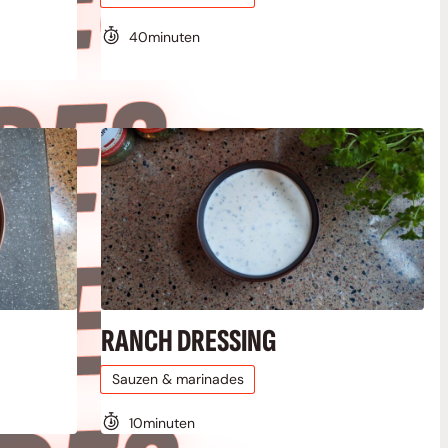
•
40
minuten
•
•
RANCH DRESSING
Sauzen & marinades
10
minuten