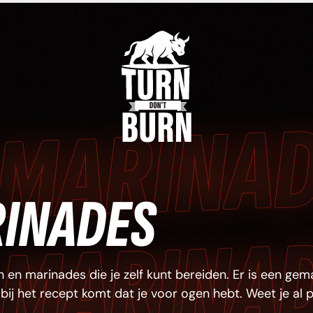
R
 
R
R
R
R
R
R
R
R
R
RINADES
 
 en marinades die je zelf kunt bereiden. Er is een gema
 bij het recept komt dat je voor ogen hebt. Weet je al 