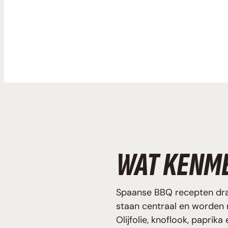
WAT KENME
Spaanse BBQ recepten draa
staan centraal en worden 
Olijfolie, knoflook, papri