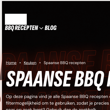
Ga
naar
de
MENU
inhoud
BBQ RECEPTEN
BLOG
N
Home
•
Keuken
•
Spaanse BBQ recepten
SPAANSE BBQ
N
Op deze pagina vind je alle Spaanse BBQ recepten 
filtermogelijkheid om te gebruiken, zodat je precies
naar op zoek bent? Gebruik dan de zoekbalk.