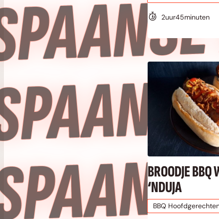
N
2
uur
45
minuten
N
BROODJE BBQ 
‘NDUJA
BBQ Hoofdgerechte