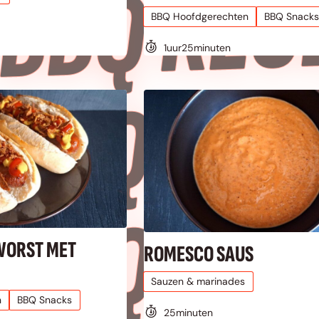
 
BBQ Hoofdgerechten
BBQ Snacks
1
uur
25
minuten
 
WORST MET
ROMESCO SAUS
Sauzen & marinades
n
BBQ Snacks
25
minuten