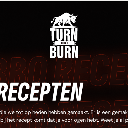
S
 
S
S
S
S
S
S
S
S
S
 RECEPTEN
 
die we tot op heden hebben gemaakt. Er is een gemakk
 bij het recept komt dat je voor ogen hebt. Weet je al 