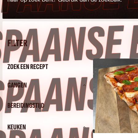
N
FILTER
N
ZOEK EEN RECEPT
GANGEN
BEREIDINGSTIJD
KEUKEN