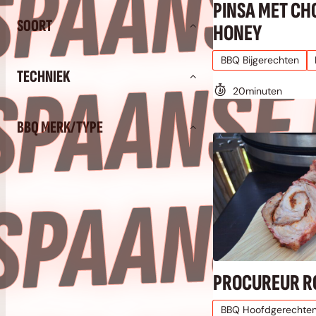
N
PINSA MET CH
SOORT
HONEY
N
BBQ Bijgerechten
TECHNIEK
20
minuten
BBQ MERK/TYPE
N
PROCUREUR R
BBQ Hoofdgerechte