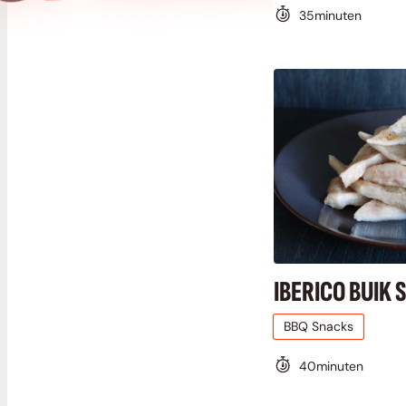
35
minuten
IBERICO BUIK 
BBQ Snacks
40
minuten