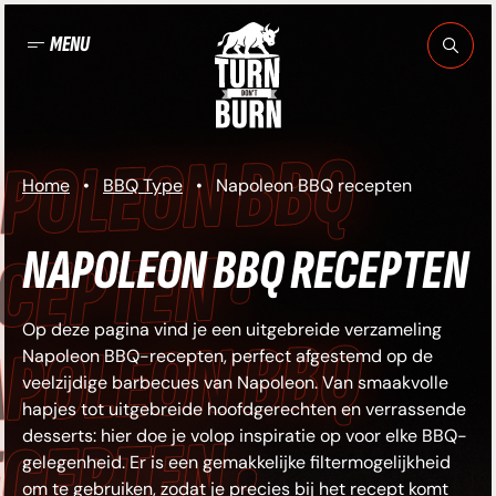
Ga
naar
MENU
de
inhoud
POLEON BBQ
Home
•
BBQ Type
•
Napoleon BBQ recepten
CEPTEN •
NAPOLEON BBQ RECEPTEN
Op deze pagina vind je een uitgebreide verzameling
POLEON BBQ
Napoleon BBQ-recepten, perfect afgestemd op de
veelzijdige barbecues van Napoleon. Van smaakvolle
hapjes tot uitgebreide hoofdgerechten en verrassende
CEPTEN •
desserts: hier doe je volop inspiratie op voor elke BBQ-
gelegenheid. Er is een gemakkelijke filtermogelijkheid
om te gebruiken, zodat je precies bij het recept komt