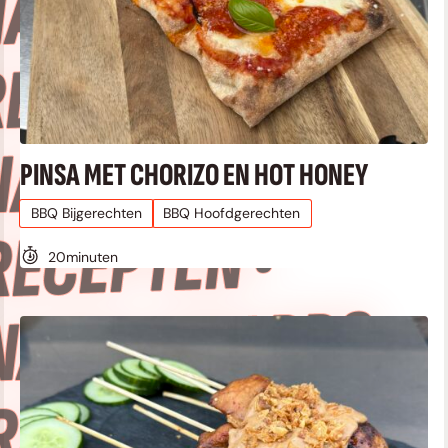
APOLEON BBQ
ECEPTEN •
NAPOLEON BBQ
PINSA MET CHORIZO EN HOT HONEY
BBQ Bijgerechten
BBQ Hoofdgerechten
RECEPTEN •
20
minuten
NAPOLEON BBQ
RECEPTEN