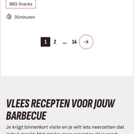
BBQ Snacks
35
minuten
1
2
…
14
VLEES RECEPTEN VOOR JOUW
BARBECUE
Je krijgt binnenkort visite en je wilt iets neerzetten dat