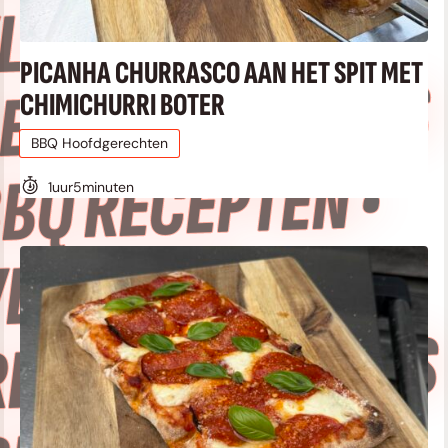
LEES BBQ
PICANHA CHURRASCO AAN HET SPIT MET
ECEPTEN • VLEES
CHIMICHURRI BOTER
BBQ Hoofdgerechten
BQ RECEPTEN •
1
uur
5
minuten
LEES BBQ
ECEPTEN • VLEES