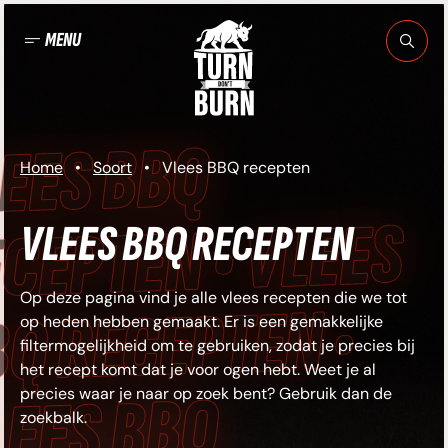
Ga
naar
MENU
de
inhoud
EES BBQ
Home
•
Soort
•
Vlees BBQ recepten
CEPTEN • VLEES
VLEES BBQ RECEPTEN
Op deze pagina vind je alle vlees recepten die we tot
Q RECEPTEN •
op heden hebben gemaakt. Er is een gemakkelijke
filtermogelijkheid om te gebruiken, zodat je precies bij
het recept komt dat je voor ogen hebt. Weet je al
LEES BBQ
precies waar je naar op zoek bent? Gebruik dan de
zoekbalk.