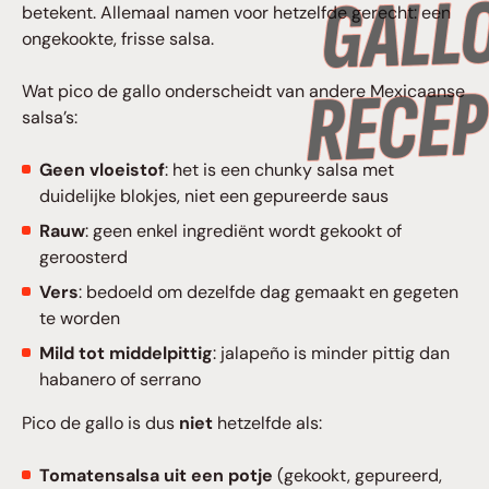
betekent. Allemaal namen voor hetzelfde gerecht: een
ongekookte, frisse salsa.
Wat pico de gallo onderscheidt van andere Mexicaanse
salsa’s:
Geen vloeistof
: het is een chunky salsa met
duidelijke blokjes, niet een gepureerde saus
Rauw
: geen enkel ingrediënt wordt gekookt of
geroosterd
Vers
: bedoeld om dezelfde dag gemaakt en gegeten
te worden
Mild tot middelpittig
: jalapeño is minder pittig dan
habanero of serrano
Pico de gallo is dus
niet
hetzelfde als:
Tomatensalsa uit een potje
(gekookt, gepureerd,