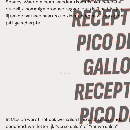
Spaans. Waar die naam vandaan komt is niet helemaal
duidelijk, sommige bronnen zeggen dat de fijne blokjes
lijken op wat een haan zou pikken, anderen wijzen op de
pittige scherpte.
In Mexico wordt het ook wel salsa fresca of salsa cruda
genoemd, wat letterlijk “verse salsa” of “rauwe salsa”