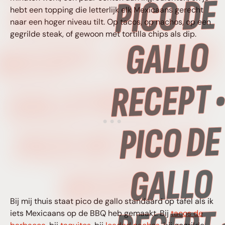
PICO DE GALLO
hebt een topping die letterlijk elk Mexicaans gerecht
naar een hoger niveau tilt. Op tacos, op nachos, op een
gegrilde steak, of gewoon met tortilla chips als dip.
RECEPT • PICO DE
GALLO RECEPT •
PICO DE GALLO
RECEPT
Bij mij thuis staat pico de gallo standaard op tafel als ik
iets Mexicaans op de BBQ heb gemaakt. Bij
tacos de