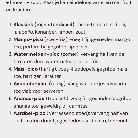
+ limoen + zout. Maar je kan eindeloos variëren met fruit
en kruiden:
Klassiek (mijn standaard)
: roma-tomaat, rode ui,
jalapeño, koriander, limoen, zout
Mango-pico
(zoet-fris): voeg 1 fijngesneden mango
toe, perfect bij gegrilde kip of vis
Watermeloen-pico
(zomer): vervang half van de
tomaten door watermeloen, super fris
Maïs-pico
(hartig): voeg 4 eetlepels gegrilde mais
toe, hartiger karakter
Avocado-pico
(romig): voeg wat blokjes avocado
toe vlak voor serveren
Ananas-pico
(tropisch): voeg fijngesneden gegrilde
ananas toe, geweldig bij carnitas
Aardbei-pico
(Verrassend goed): vervang half van
de tomaten door fijngesneden aardbeien, fris-zoet