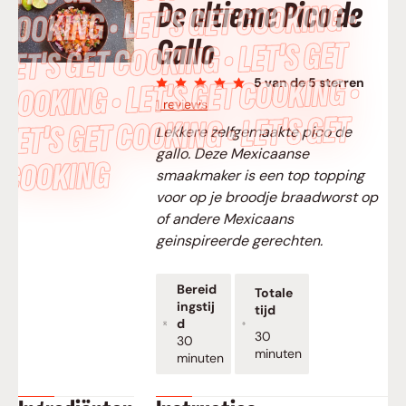
De ultieme Pico de
COOKING • LET’S GET COOKING •
Gallo
LET’S GET COOKING • LET’S GET
COOKING • LET’S GET COOKING •
5
van de 5 sterren
1 reviews
LET’S GET COOKING • LET’S GET
Lekkere zelfgemaakte pico de
gallo. Deze Mexicaanse
COOKING
smaakmaker is een top topping
voor op je broodje braadworst op
of andere Mexicaans
geinspireerde gerechten.
Bereid
Totale
ingstij
tijd
d
minuten
30
minuten
30
minuten
minuten