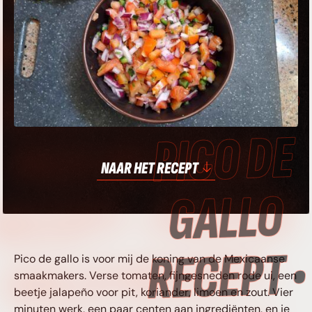
ECEPT • PICO DE
GALLO RECEPT •
PICO DE GALLO
NAAR HET RECEPT
RECEPT • PICO DE
GALLO RECEPT •
Pico de gallo is voor mij de koning van de Mexicaanse
smaakmakers. Verse tomaten, fijngesneden rode ui, een
beetje jalapeño voor pit, koriander, limoen en zout. Vier
minuten werk, een paar centen aan ingrediënten, en je