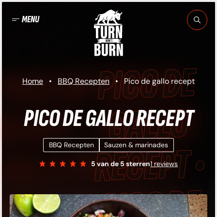
Ga
naar
MENU
de
inhoud
PICO DE GALLO
Home
•
BBQ Recepten
•
Pico de gallo recept
ECEPT • PICO DE
PICO DE GALLO RECEPT
GALLO RECEPT •
BBQ Recepten
Sauzen & marinades
5
van de 5 sterren
1 reviews
PICO DE GALLO