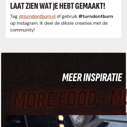
LAAT ZIEN WAT JE HEBT GEMAAKT!
Tag
@turndontburn.nl
of gebruik
#turndontburn
op Instagram. Ik deel de dikste creaties met de
community!
MEER INSPIRATI
MORE FOOD • 
FOOD • MORE 