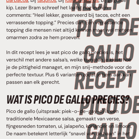
barbacoa
, bij
taquitos
, bij
loaded nachos
, bij gegrilde
kip. Lezer Bram schreef het laatst nog in mijn
comments: “Heel lekker, geserveerd bij tacos, echt een
verrassende topping.” Precies dat. Een verrassende
topping die mensen niet altijd kennen maar wel meteen
omarmen zodra ze hem proeven.
In dit recept lees je wat pico de gallo precies is, het
verschil met andere salsa’s, welke tomaten je kiest, hoe
je de pittigheid managet, en mijn snij-methode voor de
perfecte textuur. Plus 6 varianten zodat je hem aan kan
passen aan elk gerecht.
WAT IS PICO DE GALLO PRECIES?
Pico de gallo (uitspraak: piek-o-de-gay-o) is een
traditionele Mexicaanse salsa, gemaakt van verse,
fijngesneden tomaten, ui, jalapeño, koriander en limoen.
De naam betekent letterlijk “snavel van de haan” in het