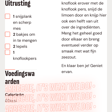
Uitrusting
knoflook erover met de
knoflook pers, snijd de
limoen door en knijp hier
▢
1 snijplank
ook een helft van uit
en scherp
over de ingrediënten.
mes
Meng het geheel goed
▢
2 bakjes om
door elkaar en breng
in te mengen
eventueel verder op
▢
2 lepels
smaak met wat fijn
▢
1
zeezout.
knoflookpers
En klaar ben je! Geniet
Voedingswa
ervan.
arden
BARBECUE, IT’S WHAT WE DO! •
BARBECUE, IT’S WHAT WE DO! •
Calorieën
60
kcal
BARBECUE, IT’S WHAT WE DO! •