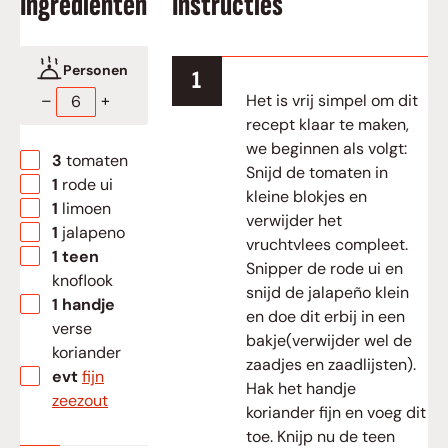
Ingrediënten
Instructies
Personen
Het is vrij simpel om dit
–
+
recept klaar te maken,
we beginnen als volgt:
▢
3
tomaten
Snijd de tomaten in
▢
1
rode ui
kleine blokjes en
▢
1
limoen
verwijder het
▢
1
jalapeno
vruchtvlees compleet.
▢
1
teen
Snipper de rode ui en
knoflook
snijd de jalapeño klein
▢
1
handje
en doe dit erbij in een
verse
bakje(verwijder wel de
koriander
zaadjes en zaadlijsten).
▢
evt
fijn
Hak het handje
zeezout
koriander fijn en voeg dit
toe. Knijp nu de teen