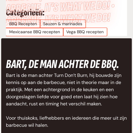
BARBECUE, IT’S WHAT WE DO! •
Categorieën:
BARBECUE, IT’S WHAT WE DO!
BBQ Recepten
Sauzen & marinades
Mexicaanse BBQ recepten
Vega BBQ recepten
BART, DE MAN ACHTER DE BBQ.
Bart is de man achter Turn Don’t Burn, hij bouwde zijn
kennis op aan de barbecue, niet in theorie maar in de
praktijk. Met een achtergrond in de keuken en een
doorgeslagen liefde voor goed eten laat hij zien hoe
aandacht, rust en timing het verschil maken.
Voor thuiskoks, liefhebbers en iedereen die meer uit zijn
barbecue wil halen.