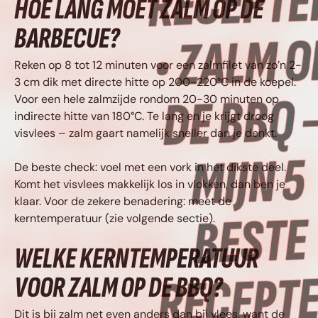
BESTE RECEPTEN •
HOE LANG MOET ZALM OP DE
BARBECUE?
ZALM OP DE BBQ –
Reken op 8 tot 12 minuten voor een zalmfilet van zo’n 2-
3 cm dik met directe hitte op 200-220°C in de koepel.
MIJN 5 BESTE
Voor een hele zalmzijde rondom 20-30 minuten op
indirecte hitte van 180°C. Te lang en je krijgt droog
visvlees – zalm gaart namelijk sneller dan je denkt.
RECEPTEN • ZALM
De beste check: voel met een vork in het dikste deel.
Komt het visvlees makkelijk los in vlokken, dan ben je
klaar. Voor de zekere benadering: meet de
OP DE BBQ – MIJN 
kerntemperatuur (zie volgende sectie).
WELKE KERNTEMPERATUUR
BESTE RECEPTEN 
VOOR ZALM OP DE BBQ?
Dit is bij zalm net even anders dan bij vlees, want de