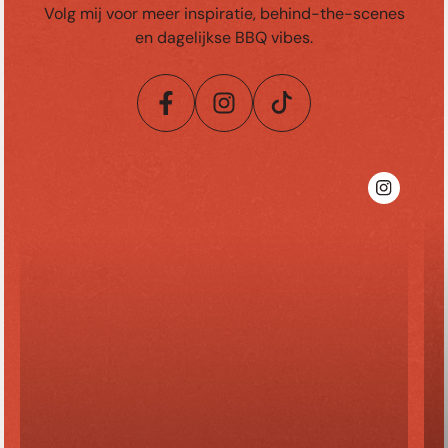
Volg mij voor meer inspiratie, behind-the-scenes
en dagelijkse BBQ vibes.