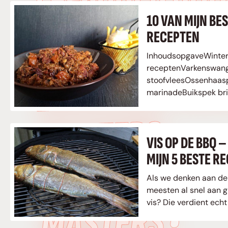
LEESVOER VOO
sinaasappel glazeNag
10 VAN MIJN BE
DessertsStroopwafel-
MASTERS •
RECEPTEN
InhoudsopgaveWinte
receptenVarkenswan
LEESVOER VO
stoofvleesOssenhaasp
marinadeBuikspek bri
rundvleesSticky toff
MASTERS •
met compound boterPu
versieStroopwafel-ro
VIS OP DE BBQ –
met zelfgemaakte…
MIJN 5 BESTE R
LEESVOER VO
Als we denken aan de
meesten al snel aan g
MASTERS •
vis? Die verdient ech