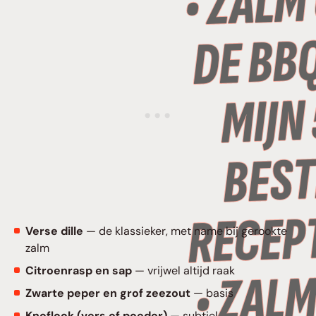
Verse dille
— de klassieker, met name bij gerookte
zalm
Citroenrasp en sap
— vrijwel altijd raak
Zwarte peper en grof zeezout
— basis
Knoflook (vers of poeder)
— subtiel