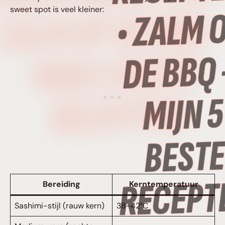
sweet spot is veel kleiner:
ZALM OP DE BBQ 
MIJN 5 BESTE
RECEPTEN
Bereiding
Kerntemperatuur
Sashimi-stijl (rauw kern)
38-42°C