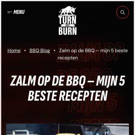
Ga
naar
MENU
de
inhoud
LM OP DE BBQ –
Home
•
BBQ Blog
•
Zalm op de BBQ – mijn 5 beste
recepten
MIJN 5 BESTE
ZALM OP DE BBQ – MIJN 5
BESTE RECEPTEN
ECEPTEN • ZALM
 DE BBQ – MIJN 5