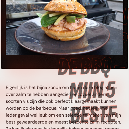
ESTE RECEPTEN •
ALM OP DE BBQ –
MIJN 5 BESTE
ECEPTEN • ZALM
Eigenlijk is het bijna zonde om het in deze blog alleen
over zalm te hebben aangezien er zoveel andere
soorten vis zijn die ook perfect klaargemaakt kunnen
P DE BBQ – MIJN 5
worden op de barbecue. Maar goed, het leek me in
ieder geval wel leuk om een selectie te maken van mijn
best gewaardeerde en meest bezochte zalm recepten.
Zo kan ik hiermee jou hopelijk helpen een mooi recept