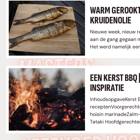
WARM GEROOKT
KRUIDENOLIE
LEESVOER VOO
Nieuwe week, nieuw r
aan de gang gegaan m
Het werd namelijk ee
MASTERS •
EEN KERST BBQ 
LEESVOER VOO
INSPIRATIE
InhoudsopgaveKerst 
MASTERS •
receptenVoorgerecht
hoisin marinadeZalm-
Tataki Hoofdgerechte
koffieboter Ribeye ro
carpaccio rolladeWar