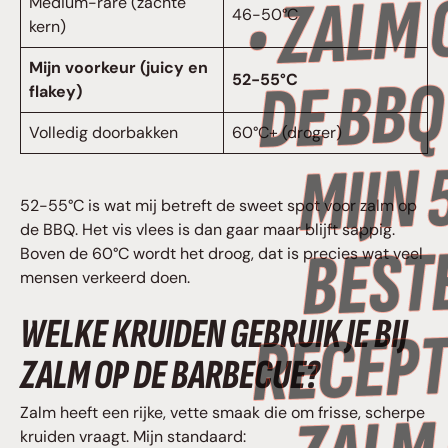
Medium-rare (zachte
46-50°C
kern)
Mijn voorkeur (juicy en
52-55°C
flakey)
Volledig doorbakken
60°C+ (droger)
52-55°C is wat mij betreft de sweet spot voor zalm op
de BBQ. Het vis vlees is dan gaar maar blijft sappig.
Boven de 60°C wordt het droog, dat is precies wat veel
mensen verkeerd doen.
WELKE KRUIDEN GEBRUIK JE BIJ
ZALM OP DE BARBECUE?
Zalm heeft een rijke, vette smaak die om frisse, scherpe
kruiden vraagt. Mijn standaard: