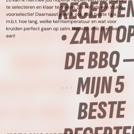
ESTE RECEPTEN •
te selecteren en klaar te maken. Zie het als een stukje
voorselectie! Daarnaast geef ik ook mijn beste tips
m.b.t. hoe lang, welke kerntemperatuur en wat voor
ALM OP DE BBQ –
kruiden perfect gaan op zalm. Hopelijk ehb je er wat
aan!
MIJN 5 BESTE
RECEPTEN • ZALM
P DE BBQ – MIJN 