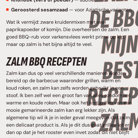
Geroosterd sesamzaad
— voor Aziatische varianten
Wat ik vermijd: zware kruidenmixen met veel
paprikapoeder of komijn. Die overheersen de zalm. Een
goed BBQ-rub voor varkensvlees werkt prima op kip,
maar op zalm is het bijna altijd te veel.
ZALM BBQ RECEPTEN
Zalm kan dus op veel verschillende manieren worden
bereid op de barbecue waaronder grillen, warm en
koud roken, en zalm kan zelfs worden gebruikt in een
stoof. Ik ben zelf wel een groot fan van alles rondom het
warme en koude roken. Maar ook het kort grillen van een
mooie gemarineerde zalm kan erg lekker zijn. Als
algemene tip wil ik je in ieder geval meegeven dat zalm
een delicaat product is. Als je dit dus gaat grillen let er
dan op dat je het rooster even invet zodat dit niet blijft