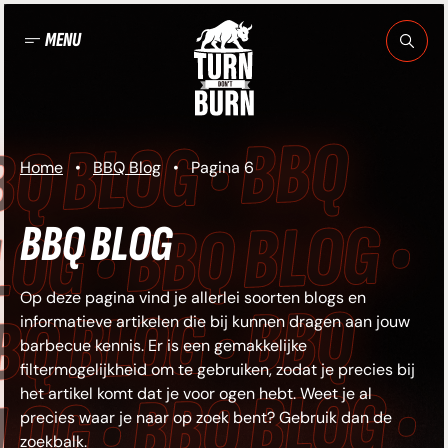
Ga
naar
MENU
de
inhoud
BQ BLOG • BBQ
Home
•
BBQ Blog
•
Pagina 6
LOG • BBQ BLOG •
BBQ BLOG
Op deze pagina vind je allerlei soorten blogs en
BQ BLOG • BBQ
informatieve artikelen die bij kunnen dragen aan jouw
barbecue kennis. Er is een gemakkelijke
filtermogelijkheid om te gebruiken, zodat je precies bij
LOG • BBQ BLOG •
het artikel komt dat je voor ogen hebt. Weet je al
precies waar je naar op zoek bent? Gebruik dan de
zoekbalk.