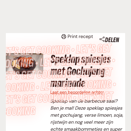
Print recept
DELEN
LET’S GET COOKING • LET’S GET
Speklap spiesjes
COOKING • LET’S GET COOKING •
met Gochujang
LET’S GET COOKING • LET’S GET
marinade
COOKING • LET’S GET COOKING •
LET’S GET COOKING • LET’S GET
Laat een beoordeling achter
Speklap van de barbecue saai?
COOKING
Ben je mal! Deze speklap spiesjes
met gochujang, verse limoen, soja,
rijstwijn en nog veel meer zijn
echte smaakbommetjes en super