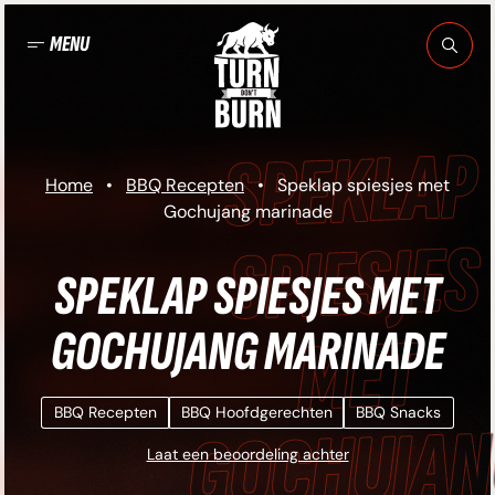
Ga
naar
MENU
de
inhoud
EKLAP SPIESJES
Home
•
BBQ Recepten
•
Speklap spiesjes met
Gochujang marinade
ET GOCHUJANG
SPEKLAP SPIESJES MET
GOCHUJANG MARINADE
MARINADE •
BBQ Recepten
BBQ Hoofdgerechten
BBQ Snacks
EKLAP SPIESJES
Laat een beoordeling achter