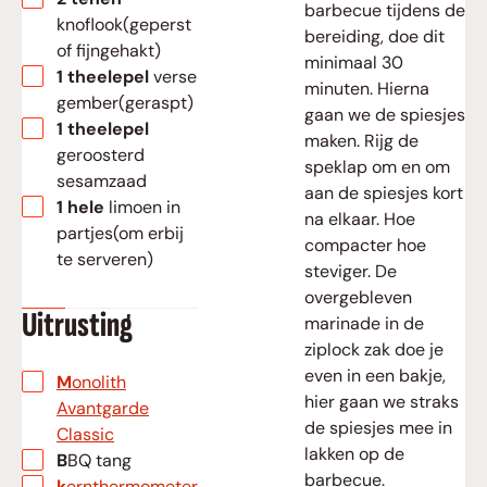
barbecue tijdens de
knoflook(geperst
bereiding, doe dit
of fijngehakt)
minimaal 30
▢
1
theelepel
verse
minuten. Hierna
gember(geraspt)
gaan we de spiesjes
▢
1
theelepel
maken. Rijg de
geroosterd
speklap om en om
sesamzaad
aan de spiesjes kort
▢
1
hele
limoen in
na elkaar. Hoe
partjes(om erbij
compacter hoe
te serveren)
steviger. De
overgebleven
Uitrusting
marinade in de
ziplock zak doe je
even in een bakje,
▢
Monolith
hier gaan we straks
Avantgarde
de spiesjes mee in
Classic
lakken op de
▢
BBQ tang
barbecue.
▢
kernthermometer