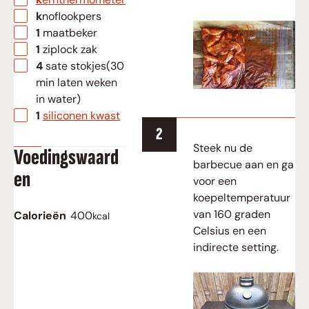
▢
knoflookpers
▢
1 maatbeker
▢
1 ziplock zak
▢
4 sate stokjes(30
min laten weken
in water)
▢
1
siliconen kwast
Steek nu de
Voedingswaard
barbecue aan en ga
en
voor een
koepeltemperatuur
van 160 graden
Calorieën
400
kcal
Celsius en een
indirecte setting.