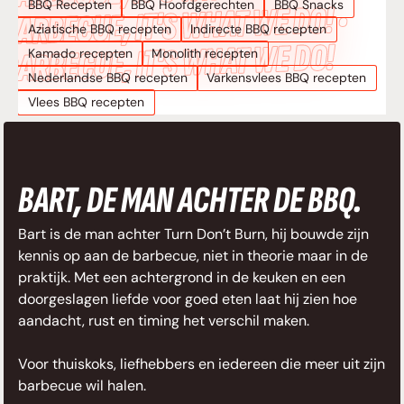
BBQ Recepten
BBQ Hoofdgerechten
BBQ Snacks
BARBECUE, IT’S WHAT WE DO! •
Aziatische BBQ recepten
Indirecte BBQ recepten
BARBECUE, IT’S WHAT WE DO!
Kamado recepten
Monolith recepten
Nederlandse BBQ recepten
Varkensvlees BBQ recepten
Vlees BBQ recepten
BART, DE MAN ACHTER DE BBQ.
Bart is de man achter Turn Don’t Burn, hij bouwde zijn
kennis op aan de barbecue, niet in theorie maar in de
praktijk. Met een achtergrond in de keuken en een
doorgeslagen liefde voor goed eten laat hij zien hoe
aandacht, rust en timing het verschil maken.
Voor thuiskoks, liefhebbers en iedereen die meer uit zijn
barbecue wil halen.