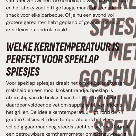
van tafel verdwijnen. De combinatie van malse speklap
en het sticky zoet pittige laagje maakt dit een ideale
snack voor elke barbecue. Of je nu een avond vol
grotere gerechten hebt gepland of gewoon zin hebt in
iets kleins dat indruk maakt.
WELKE KERNTEMPERATUUR IS
PERFECT VOOR SPEKLAP
SPIESJES
Voor speklap spiesjes draait het om de balans tussen
malsheid en een mooi krokant randje. Speklap is
afkomstig van de buiksnit van het varken en bevat
daardoor voldoende vet om sappig te blijven tijdens
het grillen. De ideale kerntemperatuur ligt rond de 74
graden Celsius. Bij deze temperatuur is het vlees
volledig gaar maar nog steeds zacht en sappig. Gebruik
een betrouwbare kernthermometer om dit nauwkeurig