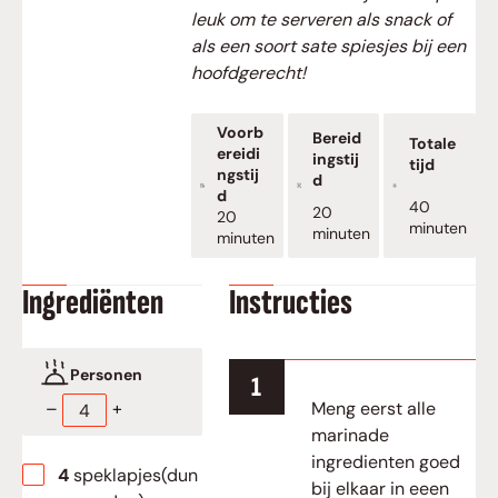
leuk om te serveren als snack of
als een soort sate spiesjes bij een
hoofdgerecht!
Voorb
Bereid
Totale
ereidi
ingstij
tijd
ngstij
d
d
minuten
40
minuten
20
minuten
20
minuten
minuten
minuten
Ingrediënten
Instructies
Personen
Meng eerst alle
–
+
marinade
ingredienten goed
▢
4
speklapjes(dun
bij elkaar in eeen