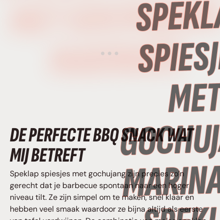
MET GOCHUJAN
MARINADE
DE PERFECTE BBQ SNACK WAT
MIJ BETREFT
Speklap spiesjes met gochujang zijn precies zo’n
gerecht dat je barbecue spontaan naar een hoger
niveau tilt. Ze zijn simpel om te maken, snel klaar en
hebben veel smaak waardoor ze bijna altijd als eerste