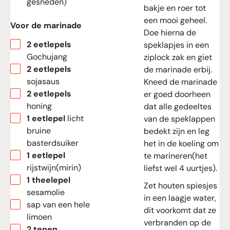
gesneden)
bakje en roer tot
een mooi geheel.
Voor de marinade
Doe hierna de
▢
2
eetlepels
speklapjes in een
Gochujang
ziplock zak en giet
▢
2
eetlepels
de marinade erbij.
sojasaus
Kneed de marinade
▢
2
eetlepels
er goed doorheen
honing
dat alle gedeeltes
▢
1
eetlepel
licht
van de speklappen
bruine
bedekt zijn en leg
basterdsuiker
het in de koeling om
▢
1
eetlepel
te marineren(het
rijstwijn(mirin)
liefst wel 4 uurtjes).
▢
1
theelepel
Zet houten spiesjes
sesamolie
in een laagje water,
▢
sap van een hele
dit voorkomt dat ze
limoen
verbranden op de
▢
2
tenen