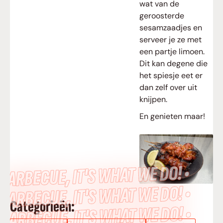
wat van de
geroosterde
sesamzaadjes en
serveer je ze met
een partje limoen.
Dit kan degene die
het spiesje eet er
dan zelf over uit
knijpen.
En genieten maar!
BARBECUE, IT’S WHAT WE DO! •
BARBECUE, IT’S WHAT WE DO! •
Categorieën:
BARBECUE, IT’S WHAT WE DO! •