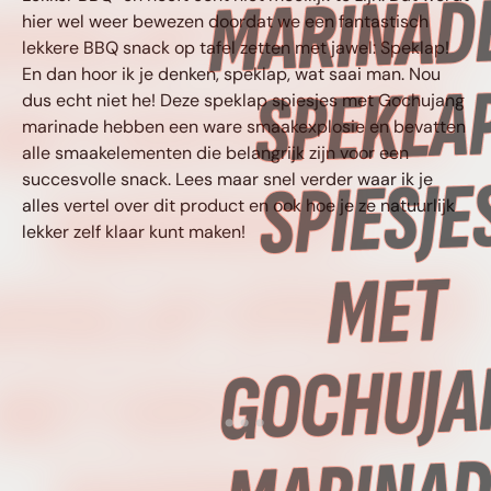
PEKLAP SPIESJES
hier wel weer bewezen doordat we een fantastisch
lekkere BBQ snack op tafel zetten met jawel: Speklap!
En dan hoor ik je denken, speklap, wat saai man. Nou
MET GOCHUJANG
dus echt niet he! Deze speklap spiesjes met Gochujang
marinade hebben een ware smaakexplosie en bevatten
alle smaakelementen die belangrijk zijn voor een
MARINADE •
succesvolle snack. Lees maar snel verder waar ik je
alles vertel over dit product en ook hoe je ze natuurlijk
lekker zelf klaar kunt maken!
PEKLAP SPIESJES
MET GOCHUJANG