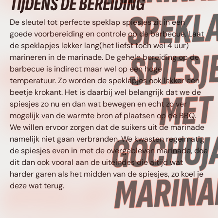
TIJDENS DE BEREIDING
MARINADE •
De sleutel tot perfecte speklap spiesjes zit in een
goede voorbereiding en controle op de barbecue. Laat
de speklapjes lekker lang(het liefst toch wel 4 uur)
SPEKLAP SPIESJE
marineren in de marinade. De gehele bereiding op de
barbecue is indirect maar wel op een hoge
temperatuur. Zo worden de speklapjes ook lekker een
MET GOCHUJANG
beetje krokant. Het is daarbij wel belangrijk dat we de
spiesjes zo nu en dan wat bewegen en echt zo ver
mogelijk van de warmte bron af plaatsen op de BBQ.
We willen ervoor zorgen dat de suikers uit de marinade
MARINADE •
namelijk niet gaan verbranden. We kwasten regelmatig
de spiesjes even in met de overgebleven marinade, doe
dit dan ook vooral aan de uiteindes die altijd wat
SPEKLAP SPIESJE
harder garen als het midden van de spiesjes, zo koel je
deze wat terug.