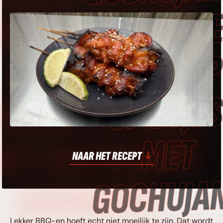
ET GOCHUJANG
MARINADE •
PEKLAP SPIESJES
ET GOCHUJANG
NAAR HET RECEPT
MARINADE •
Lekker BBQ-en hoeft echt niet moeilijk te zijn. Dat wordt