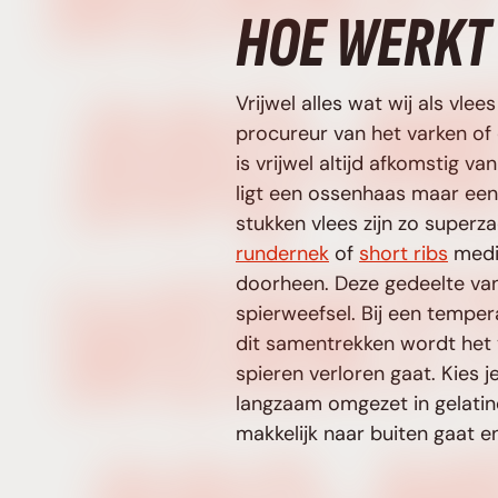
HOE WERKT 
Vrijwel alles wat wij als vle
procureur van het varken of d
is vrijwel altijd afkomstig v
ligt een ossenhaas maar een 
stukken vlees zijn zo superza
rundernek
of
short ribs
mediu
doorheen. Deze gedeelte va
spierweefsel. Bij een tempe
dit samentrekken wordt het 
spieren verloren gaat. Kies 
langzaam omgezet in gelatine
makkelijk naar buiten gaat e