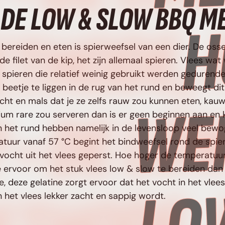
DE LOW & SLOW BBQ M
es bereiden en eten is spierweefsel van een dier. De os
e filet van de kip, het zijn allemaal spieren. Vlees wa
an spieren die relatief weinig gebruikt werden gedurende
beetje te liggen in de rug van het rund en beweegt dit 
cht en mals dat je ze zelfs rauw zou kunnen eten, kauwen
m rare zou serveren dan is er geen beginnen aan en k
n het rund hebben namelijk in de levensloop veel bew
ratuur vanaf 57 °C begint het bindweefsel rond de spie
vocht uit het vlees geperst. Hoe hoger de temperatuur
je ervoor om het stuk vlees low & slow te bereiden dan
, deze gelatine zorgt ervoor dat het vocht in het vlee
n het vlees lekker zacht en sappig wordt.