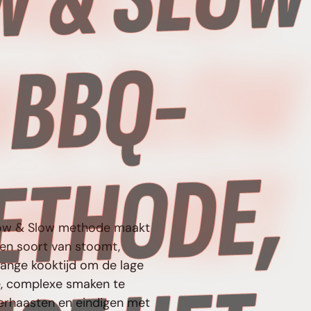
T
W
T
e Low & Slow methode maakt
 een soort van stoomt,
lange kooktijd om de lage
jke, complexe smaken te
overhaasten en eindigen met