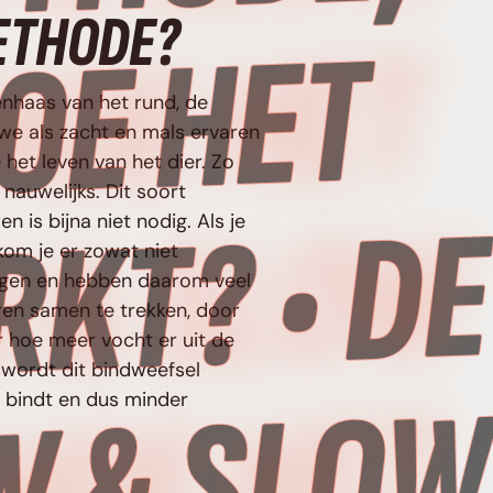
ETHODE?
T
senhaas van het rund, de
t we als zacht en mals ervaren
 het leven van het dier. Zo
nauwelijks. Dit soort
W
 is bijna niet nodig. Als je
om je er zowat niet
ogen en hebben daarom veel
ren samen te trekken, door
 hoe meer vocht er uit de
 wordt dit bindweefsel
s bindt en dus minder