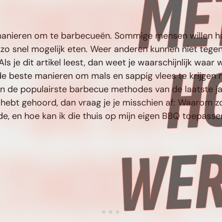
e manieren om te barbecueën. Sommige mensen willen h
n zo snel mogelijk eten. Weer anderen kunnen niet tegen
Als je dit artikel leest, dan weet je waarschijnlijk waa
de beste manieren om mals en sappig vlees te krijge
n de populairste barbecue methodes van de laatste ja
 hebt gehoord, dan vraag je je misschien af: Waarom 
e, en hoe kan ik die thuis op mijn eigen BBQ toepass