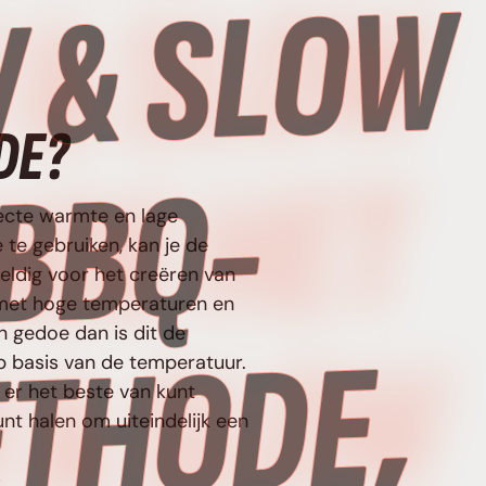
W
DE?
T
ecte warmte en lage
te gebruiken, kan je de
weldig voor het creëren van
n met hoge temperaturen en
n gedoe dan is dit de
W
p basis van de temperatuur.
 er het beste van kunt
nt halen om uiteindelijk een