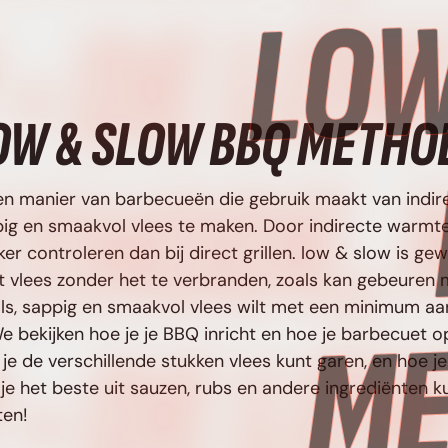
LOW & SLOW BBQ METHO
en manier van barbecueën die gebruik maakt van indir
g en smaakvol vlees te maken. Door indirecte warmte 
er controleren dan bij direct grillen. low & slow is ge
et vlees zonder het te verbranden, zoals kan gebeure
mals, sappig en smaakvol vlees wilt met een minimum aa
 bekijken hoe je je BBQ inricht en hoe je barbecuet o
je de verschillende stukken vlees kunt garen, en hoe je
e het beste uit sauzen, rubs en andere ingrediënten ku
ten!