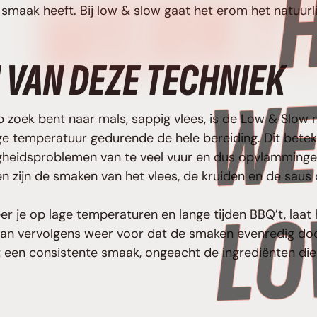
T
g smaak heeft. Bij low & slow gaat het erom het natuurli
 VAN DEZE TECHNIEK
 op zoek bent naar mals, sappig vlees, is de Low & Slo
e temperatuur gedurende de hele bereiding. Dit beteke
igheidsproblemen van te veel vuur en dus opvlammingen
n zijn de smaken van het vlees, de kruiden en de saus d
er je op lage temperaturen en lange tijden BBQ’t, laat 
 dan vervolgens weer voor dat de smaken evenredig do
 een consistente smaak, ongeacht de ingrediënten die 