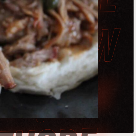
W
T
W