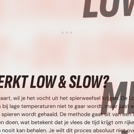
RKT LOW & SLOW?
art, wil je het vocht uit het spierweefsel krijgen. D
es bij lage temperaturen niet te gaar wordt, maar juist
e spieren wordt gehaald. De methode gaat uit van een 
en doen, wat betekent dat je vlees de tijd krijgt om ri
en nooit kan behalen. Je wilt dit proces absoluut niet 