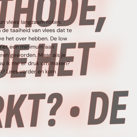
T
un vlees langzaam roken.
 de taaiheid van vlees dat te
W
r we het over hebben. De low
n met een minimum aan
ren geworden. Maar als je
zou ik me er druk om maken?
en? Lees verder en kom
T