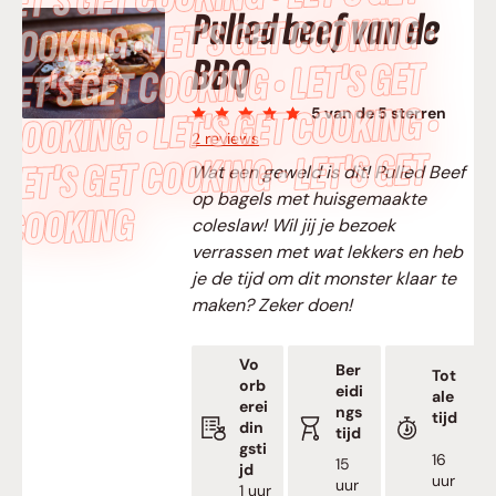
Pulled beef van de
COOKING • LET’S GET COOKING •
BBQ
LET’S GET COOKING • LET’S GET
COOKING • LET’S GET COOKING •
5
van de 5 sterren
2 reviews
LET’S GET COOKING • LET’S GET
Wat een geweld is dit! Pulled Beef
op bagels met huisgemaakte
COOKING
coleslaw! Wil jij je bezoek
verrassen met wat lekkers en heb
je de tijd om dit monster klaar te
maken? Zeker doen!
Vo
Ber
Tot
orb
eidi
ale
erei
ngs
tijd
din
tijd
gsti
uur
16
uur
15
jd
uur
uur
uur
1
uur