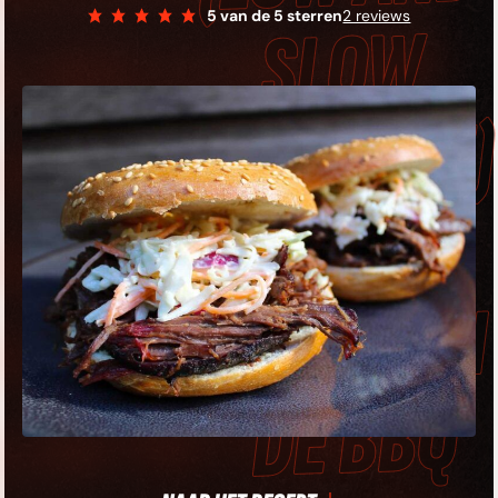
5
van de 5 sterren
2 reviews
E BBQ (LOW AND
LOW METHODE) •
ULLED BEEF VAN
E BBQ (LOW AND
LOW METHODE) •