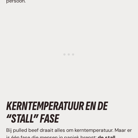
persoon.
KERNTEMPERATUUR EN DE
“STALL” FASE
Bij pulled beef draait alles om kerntemperatuur. Maar er
is één fase die mensen in paniek brengt:
de stall
.