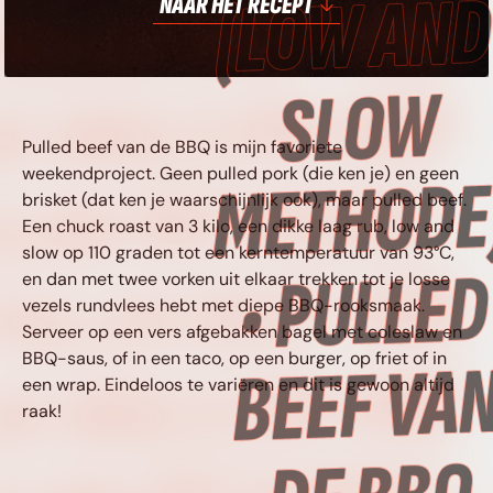
ULLED BEEF VAN
NAAR HET RECEPT
E BBQ (LOW AND
Pulled beef van de BBQ is mijn favoriete
weekendproject. Geen pulled pork (die ken je) en geen
LOW METHODE) •
brisket (dat ken je waarschijnlijk ook), maar pulled beef.
Een chuck roast van 3 kilo, een dikke laag rub, low and
slow op 110 graden tot een kerntemperatuur van 93°C,
PULLED BEEF VAN
en dan met twee vorken uit elkaar trekken tot je losse
vezels rundvlees hebt met diepe BBQ-rooksmaak.
Serveer op een vers afgebakken bagel met coleslaw en
BBQ-saus, of in een taco, op een burger, op friet of in
DE BBQ (LOW AND
een wrap. Eindeloos te variëren en dit is gewoon altijd
raak!