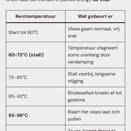
Kerntemperatuur
Wat gebeurt er
Vlees gaart normaal, vrij
Start tot 60°C
snel
Temperatuur stagneert
60-75°C (stall!)
soms urenlang door
verdamping
Stall voorbij, langzame
75-85°C
stijging
Bindweefsel breekt af tot
85-92°C
gelatine
Klaar! Het vlees laat zich
93-96°C
pullen
Te ver, begint droog te