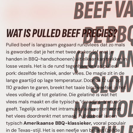
DE BBQ (LOW AN
SLOW METHODE
WAT IS PULLED BEEF PRECIES?
Pulled beef is langzaam gegaard rundvlees dat zo mals
is geworden dat je het met twee vorken (of met je
handen in BBQ-handschoenen) uit elkaar kan trekken in
losse vezels. Het is de rund tegenhanger van pulled
pork: dezelfde techniek, ander vlees. De magie zit in de
lange gaartijd op lage temperatuur. Door ca 12 uur op
110 graden te garen, breekt het taaie bindweefsel in het
vlees volledig af tot gelatine. Die gelatine is wat het
vlees mals maakt en die typische “draadjes-textuur”
geeft. Tegelijk smelt het intramusculaire vet en wordt
het vlees doordrenkt met smaak. Pulled beef is een
typisch
Amerikaanse BBQ-klassieker,
vooral populair
in de Texas-stijl. Het is een neefje van brisket (zelfde