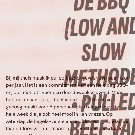
SLOW METHODE) •
PULLED BEEF VAN
DE BBQ (LOW AND
SLOW METHODE) •
Bij mij thuis maak ik pulled beef ongeveer een paar keer
per jaar. Het is een commitment van een hele dag BBQ-
PULLED BEEF VAN
en, dus niet iets voor een doordeweekse avond. Maar
het mooie aan pulled beef is dat je in één sessie
genoeg maakt voor 8 personen plus restjes voor de
hele week die je ook heel mooi in kan vriezen. Op
DE BBQ (LOW AND
zaterdag de bagels-versie als hoofdgerecht, zondag de
loaded fries variant, maandag in een taco, dinsdag in