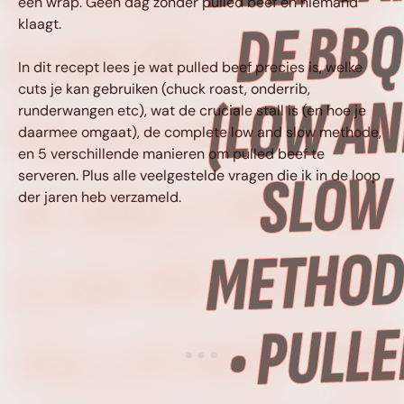
een wrap. Geen dag zonder pulled beef en niemand
SLOW METHODE) 
klaagt.
In dit recept lees je wat pulled beef precies is, welke
cuts je kan gebruiken (chuck roast, onderrib,
PULLED BEEF VAN
runderwangen etc), wat de cruciale stall is (en hoe je
daarmee omgaat), de complete low and slow methode,
en 5 verschillende manieren om pulled beef te
DE BBQ (LOW AN
serveren. Plus alle veelgestelde vragen die ik in de loop
der jaren heb verzameld.
SLOW METHODE) 
PULLED BEEF VA