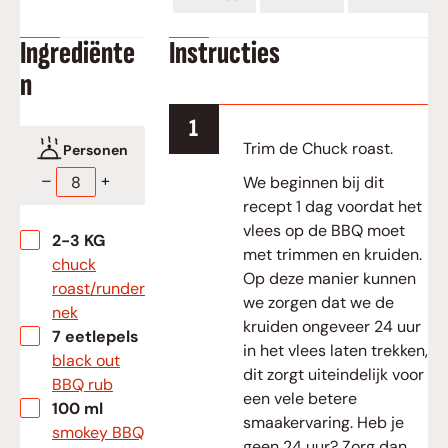
Ingrediënte
Instructies
n
Trim de Chuck roast.
Personen
–
+
We beginnen bij dit
recept 1 dag voordat het
vlees op de BBQ moet
▢
2-3
KG
met trimmen en kruiden.
chuck
Op deze manier kunnen
roast/runder
we zorgen dat we de
nek
kruiden ongeveer 24 uur
▢
7
eetlepels
in het vlees laten trekken,
black out
dit zorgt uiteindelijk voor
BBQ rub
een vele betere
▢
100
ml
smaakervaring. Heb je
smokey BBQ
geen 24 uur? Zorg dan