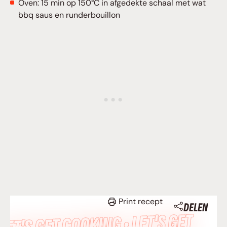
Oven: 15 min op 150°C in afgedekte schaal met wat
bbq saus en runderbouillon
Print recept
DELEN
LET’S GET COOKING • LET’S GET