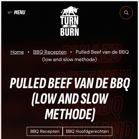
Ga
naar
MENU
de
inhoud
LLED BEEF VAN
Home
•
BBQ Recepten
•
Pulled Beef van de BBQ
(low and slow methode)
 BBQ (LOW AND
PULLED BEEF VAN DE BBQ
(LOW AND SLOW
OW METHODE) •
METHODE)
ULLED BEEF VAN
BBQ Recepten
BBQ Hoofdgerechten