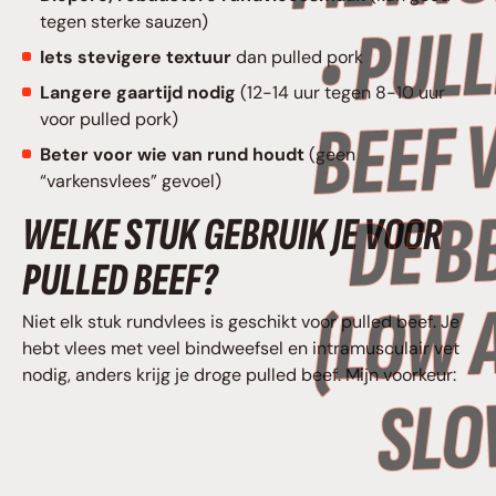
tegen sterke sauzen)
Iets stevigere textuur
dan pulled pork
Langere gaartijd nodig
(12-14 uur tegen 8-10 uur
voor pulled pork)
Beter voor wie van rund houdt
(geen
“varkensvlees” gevoel)
WELKE STUK GEBRUIK JE VOOR
PULLED BEEF?
Niet elk stuk rundvlees is geschikt voor pulled beef. Je
hebt vlees met veel bindweefsel en intramusculair vet
nodig, anders krijg je droge pulled beef. Mijn voorkeur: