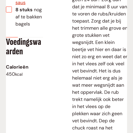
saus
dat je minimaal 8 uur van
▢
8
stuks
nog
te voren de rubs/kruiden
af te bakken
toepast. Zorg dat je bij
bagels
het trimmen alle grove en
grote stukken vet
Voedingswa
wegsnijdt. Een klein
arden
beetje vet hier en daar is
niet zo erg en weet dat er
in het vlees zelf ook veel
Calorieën
vet bevindt. Het is dus
450
kcal
helemaal niet erg als je
wat meer wegsnijdt aan
het oppervlak. De rub
trekt namelijk ook beter
in het vlees op de
plekken waar zich geen
vet bevindt. Dep de
chuck roast na het