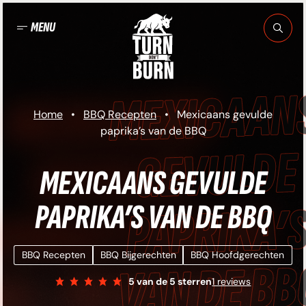
Ga
naar
MENU
de
inhoud
MEXICAANS
Home
•
BBQ Recepten
•
Mexicaans gevulde
paprika’s van de BBQ
GEVULDE
MEXICAANS GEVULDE
PAPRIKA’S VAN DE BBQ
PRIKA’S VAN DE
BBQ Recepten
BBQ Bijgerechten
BBQ Hoofdgerechten
BQ • MEXICAANS
5
van de 5 sterren
1 reviews