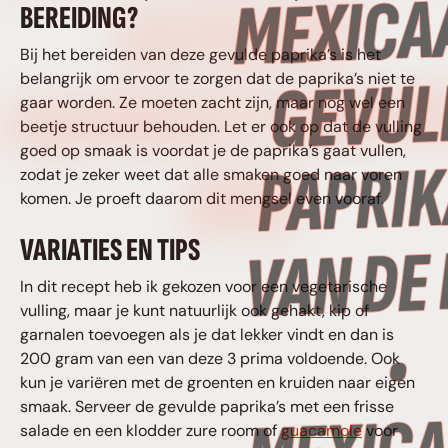
GEVULDE
BEREIDING?
Bij het bereiden van deze gevulde paprika’s is het
PAPRIKA’S VAN D
belangrijk om ervoor te zorgen dat de paprika’s niet te
gaar worden. Ze moeten zacht zijn, maar nog wel een
beetje structuur behouden. Let er ook op dat de vulling
goed op smaak is voordat je de paprika’s gaat vullen,
BBQ
zodat je zeker weet dat alle smaken goed naar voren
komen. Je proeft daarom dit mengsel even vooraf.
VARIATIES EN TIPS
In dit recept heb ik gekozen voor een vegetarische
vulling, maar je kunt natuurlijk ook gehakt, kip of
garnalen toevoegen als je dat lekker vindt en dan is
200 gram van een van deze 3 prima voldoende. Ook
kun je variëren met de groenten en kruiden naar eigen
smaak. Serveer de gevulde paprika’s met een frisse
salade en een klodder zure room of
guacamole
voor