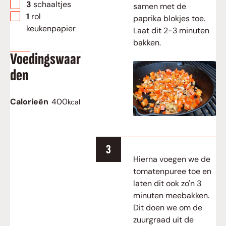
▢
3 schaaltjes
samen met de
▢
1 rol
paprika blokjes toe.
keukenpapier
Laat dit 2-3 minuten
bakken.
Voedingswaar
den
Calorieën
400
kcal
Hierna voegen we de
tomatenpuree toe en
laten dit ook zo'n 3
minuten meebakken.
Dit doen we om de
zuurgraad uit de