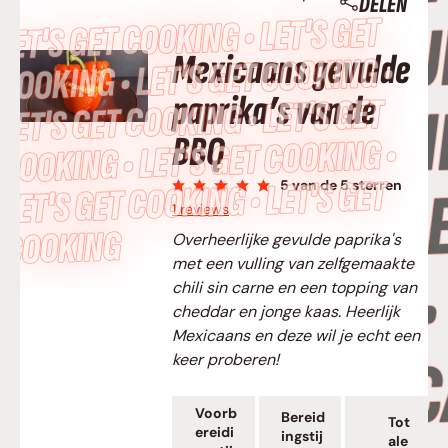
DELEN
LET’S GET COOKING • LET’S GET
Mexicaans gevulde
COOKING • LET’S GET COOKING •
paprika’s van de
LET’S GET COOKING • LET’S GET
BBQ
COOKING • LET’S GET COOKING •
LET’S GET COOKING • LET’S GET
5
van de 5 sterren
1 reviews
COOKING
Overheerlijke gevulde paprika's
met een vulling van zelfgemaakte
chili sin carne en een topping van
cheddar en jonge kaas. Heerlijk
Mexicaans en deze wil je echt een
keer proberen!
Voorb
Bereid
Tot
ereidi
ingstij
ale