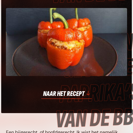
GEVULDE
PRIKA’S VAN DE
BQ • MEXICAANS
GEVULDE
NAAR HET RECEPT
APRIKA’S VAN DE
Een bijgerecht, of hoofdgerecht. Ik wist het namelijk