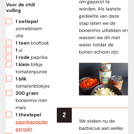
om geperst te
Voor de chili
worden. Als laatste
vulling
gedeelte van deze
▢
1
eetlepel
stap laten we de
zonnebloem
bonenmix uitlekken en
olie
wassen we dit met
▢
1
teen
knoflook
water totdat de
▢
1
ui
bonen schoon zijn.
▢
1
rode
paprika
▢
1
klein
blikje
tomatenpuree
▢
1
blik
tomatenblokjes
▢
200
gram
bonenmix met
mais
▢
1
theelepel
We steken nu de
paprikapoeder
barbecue aan welke
gerookt