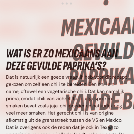
APRIKA’S VAN DE
BBQ • MEXICAANS
GEVULDE
WAT IS ER ZO MEXICAANS AAN
DEZE GEVULDE PAPRIKA’S?
PAPRIKA’S VAN DE
Dat is natuurlijk een goede vraag. Ik heb voor dit recept
gekozen om zelf een chili te bereiden. Een chili sin
BBQ • MEXICAANS
carne, oftewel een vegetarische chili. Dat kan namelijk
prima, omdat chili van zichzelf hele uitgesproken
smaken bevat zoals jaja, chilipoeder en natuurlijk nog
veel meer smaken. Het gerecht chili is van origine
GEVULDE
afkomstig uit de grensstreek tussen de VS en Mexico.
Dat is overigens ook de reden dat je ook in Texas zo