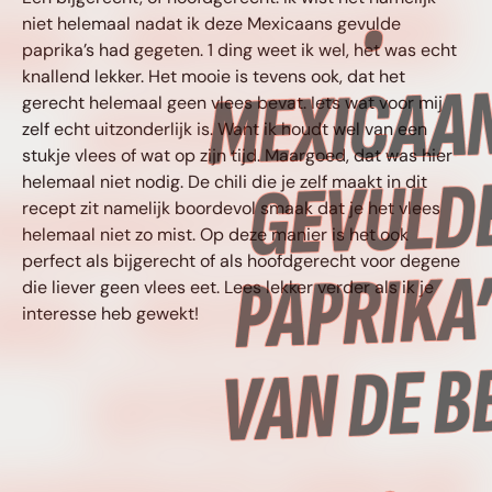
BQ • MEXICAANS
niet helemaal nadat ik deze Mexicaans gevulde
paprika’s had gegeten. 1 ding weet ik wel, het was echt
knallend lekker. Het mooie is tevens ook, dat het
GEVULDE
gerecht helemaal geen vlees bevat. Iets wat voor mij
zelf echt uitzonderlijk is. Want ik houdt wel van een
stukje vlees of wat op zijn tijd. Maargoed, dat was hier
APRIKA’S VAN DE
helemaal niet nodig. De chili die je zelf maakt in dit
recept zit namelijk boordevol smaak dat je het vlees
helemaal niet zo mist. Op deze manier is het ook
perfect als bijgerecht of als hoofdgerecht voor degene
BQ • MEXICAANS
die liever geen vlees eet. Lees lekker verder als ik je
interesse heb gewekt!
GEVULDE