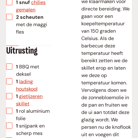
we klaarmaken voor
▢
1
snuf
chilies
directe bereiding. We
gemalen
gaan voor een
▢
2
scheuten
koepeltemperatuur
met de maggi
van 150 graden
fles
Celsius. Als de
barbecue deze
Uitrusting
temperatuur heeft
bereikt zetten we de
▢
1 BBQ met
skillet erop en laten
deksel
we deze op
▢
1
lading
temperatuur komen.
houtskool
Vervolgens doen we
▢
1
gietijzeren
de zonnebloemolie in
skillet
de pan en fruiten we
▢
1 rol aluminium
de ui aan totdat deze
folie
glazig wordt. We
▢
1 snijpank en
persen nu de knoflook
scherp mes
uit en voegen dit