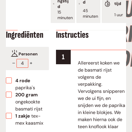
ngstij
d
tijd
d
minuten
45
minuten
15
uur
1
uur
minuten
minuten
Ingrediënten
Instructies
Personen
Allereerst koken we
–
+
de basmati rijst
volgens de
▢
4
rode
verpakking.
paprika's
Vervolgens snipperen
▢
200
gram
we de ui fijn, en
ongekookte
snijden we de paprika
basmati rijst
in kleine blokjes. We
▢
1
zakje
tex-
maken hierna ook de
mex kaasmix
teen knoflook klaar