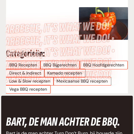
BARBECUE, IT’S WHAT WE DO! •
BARBECUE, IT’S WHAT WE DO! •
BARBECUE, IT’S WHAT WE DO! •
Categorieën:
BARBECUE, IT’S WHAT WE DO! •
BBQ Recepten
BBQ Bijgerechten
BBQ Hoofdgerechten
BARBECUE, IT’S WHAT WE DO!
Direct & Indirect
Kamado recepten
Low & Slow recepten
Mexicaanse BBQ recepten
Vega BBQ recepten
BART, DE MAN ACHTER DE BBQ.
Bart is de man achter Turn Don’t Burn, hij bouwde zijn