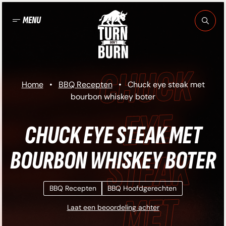
Ga
naar
MENU
de
inhoud
UCK EYE STEAK
Home
•
BBQ Recepten
•
Chuck eye steak met
bourbon whiskey boter
MET BOURBON
CHUCK EYE STEAK MET
BOURBON WHISKEY BOTER
HISKEY BOTER •
BBQ Recepten
BBQ Hoofdgerechten
UCK EYE STEAK
Laat een beoordeling achter