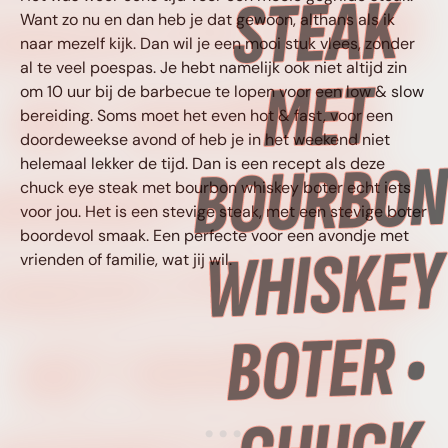
HUCK EYE STEAK
Want zo nu en dan heb je dat gewoon, althans als ik
naar mezelf kijk. Dan wil je een mooi stuk vlees, zonder
al te veel poespas. Je hebt namelijk ook niet altijd zin
MET BOURBON
om 10 uur bij de barbecue te lopen voor een low & slow
bereiding. Soms moet het even hot & fast, voor een
doordeweekse avond of heb je in het weekend niet
HISKEY BOTER •
helemaal lekker de tijd. Dan is een recept als deze
chuck eye steak met bourbon whiskey boter echt iets
voor jou. Het is een stevige steak, met een stevige boter
boordevol smaak. Een perfecte voor een avondje met
HUCK EYE STEAK
vrienden of familie, wat jij wil.
MET BOURBON