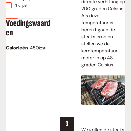
directe verhitting op
▢
1 vijzel
200 graden Celsius.
Als deze
Voedingswaard
temperatuur is
bereikt gaan de
en
steaks erop en
stellen we de
Calorieën
450
kcal
kerntemperatuur
meter in op 48
graden Celsius.
We grillen de steaks