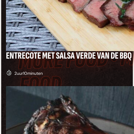
FOOD • MORE F
• MORE FOOD •
MORE FOOD • 
ENTRECOTE MET SALSA VERDE VAN DE BBQ
FOOD
2
uur
10
minuten