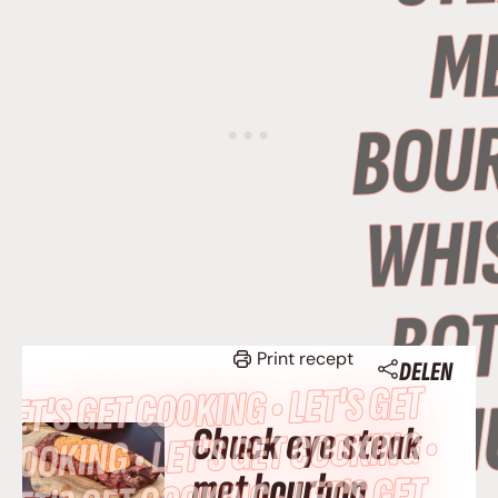
Print recept
DELEN
LET’S GET COOKING • LET’S GET
Chuck eye steak
COOKING • LET’S GET COOKING •
met bourbon