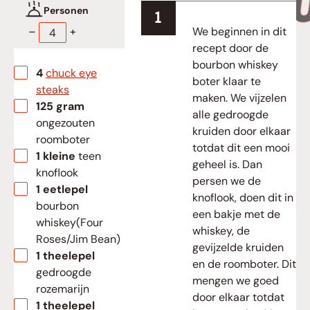
Personen
We beginnen in dit
–
+
recept door de
bourbon whiskey
▢
4
chuck eye
boter klaar te
steaks
maken. We vijzelen
▢
125
gram
alle gedroogde
ongezouten
kruiden door elkaar
roomboter
totdat dit een mooi
▢
1
kleine
teen
geheel is. Dan
knoflook
persen we de
▢
1
eetlepel
knoflook, doen dit in
bourbon
een bakje met de
whiskey(Four
whiskey, de
Roses/Jim Bean)
gevijzelde kruiden
▢
1
theelepel
en de roomboter. Dit
gedroogde
mengen we goed
rozemarijn
door elkaar totdat
▢
1
theelepel