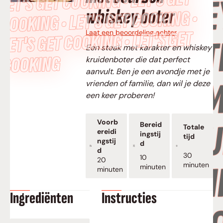
LET’S GET COOKING • LET’S GET
whiskey boter
COOKING • LET’S GET COOKING •
LET’S GET COOKING • LET’S GET
Laat een beoordeling achter
Een steak met karakter en whiskey
COOKING
kruidenboter die dat perfect
aanvult. Ben je een avondje met je
vrienden of familie, dan wil je deze
een keer proberen!
Voorb
Bereid
Totale
ereidi
ingstij
tijd
ngstij
d
d
minuten
30
minuten
10
minuten
20
minuten
minuten
minuten
Ingrediënten
Instructies