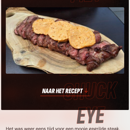
MET BOURBON
HISKEY BOTER •
HUCK EYE STEAK
MET BOURBON
NAAR HET RECEPT
HISKEY BOTER •
Het was weer eens tijd voor een mooie gegrilde steak.