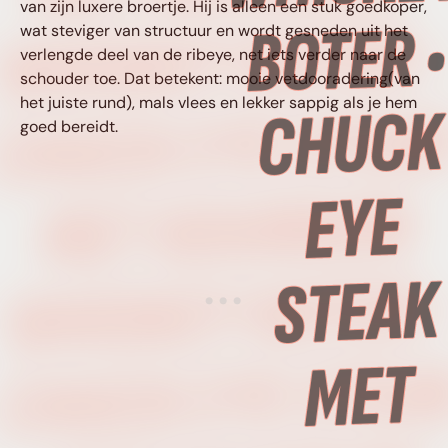
van zijn luxere broertje. Hij is alleen een stuk goedkoper,
WHISKEY BOTER •
wat steviger van structuur en wordt gesneden uit het
verlengde deel van de ribeye, net iets verder naar de
schouder toe. Dat betekent: mooie vetdooradering(van
het juiste rund), mals vlees en lekker sappig als je hem
CHUCK EYE STEA
goed bereidt.
MET BOURBON
WHISKEY BOTER 
CHUCK EYE STEA