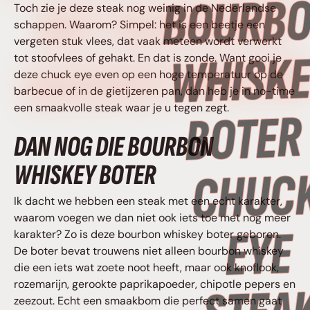
MET BOURBON
Toch zie je deze steak nog weinig in de Nederlandse
schappen. Waarom? Simpel: het is een beetje een
vergeten stuk vlees, dat vaak meteen wordt verwerkt
WHISKEY BOTER
tot stoofvlees of gehakt. En dat is zonde. Want gooi je
deze chuck eye even op een hoge temperatuur op de
barbecue of in de gietijzeren pan, dan heb je in no-time
een smaakvolle steak waar je u tegen zegt.
DAN NOG DIE BOURBON
WHISKEY BOTER
Ik dacht we hebben een steak met een echt karakter,
waarom voegen we dan niet ook iets toe met nog meer
karakter? Zo is deze bourbon whiskey boter geboren.
De boter bevat trouwens niet alleen bourbon whiskey
die een iets wat zoete noot heeft, maar ook knoflook,
rozemarijn, gerookte paprikapoeder, chipotle pepers en
zeezout. Echt een smaakbom die perfect samen gaat