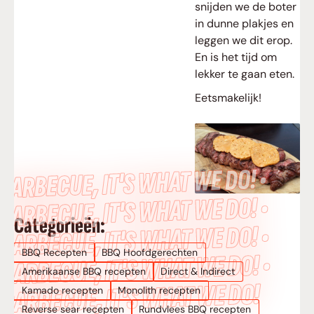
snijden we de boter
in dunne plakjes en
leggen we dit erop.
En is het tijd om
lekker te gaan eten.
Eetsmakelijk!
BARBECUE, IT’S WHAT WE DO! •
BARBECUE, IT’S WHAT WE DO! •
Categorieën:
BARBECUE, IT’S WHAT WE DO! •
BBQ Recepten
BBQ Hoofdgerechten
BARBECUE, IT’S WHAT WE DO! •
Amerikaanse BBQ recepten
Direct & Indirect
BARBECUE, IT’S WHAT WE DO!
Kamado recepten
Monolith recepten
Reverse sear recepten
Rundvlees BBQ recepten