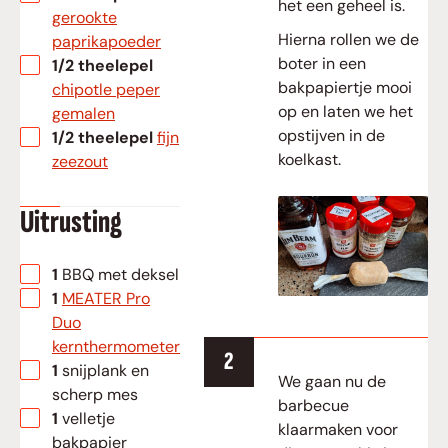
het een geheel is.
gerookte
Hierna rollen we de
paprikapoeder
boter in een
▢
1/2
theelepel
bakpapiertje mooi
chipotle peper
op en laten we het
gemalen
opstijven in de
▢
1/2
theelepel
fijn
koelkast.
zeezout
Uitrusting
▢
1 BBQ met deksel
▢
1
MEATER Pro
Duo
kernthermometer
▢
1 snijplank en
We gaan nu de
scherp mes
barbecue
▢
1 velletje
klaarmaken voor
bakpapier