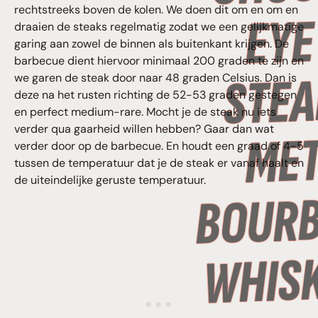
rechtstreeks boven de kolen. We doen dit om en om en
draaien de steaks regelmatig zodat we een gelijkmatige
garing aan zowel de binnen als buitenkant krijgen. De
barbecue dient hiervoor minimaal 200 graden te zijn en
we garen de steak door naar 48 graden Celsius. Dan is
deze na het rusten richting de 52-53 graden gestegen
en perfect medium-rare. Mocht je de steak nu iets
verder qua gaarheid willen hebben? Gaar dan wat
verder door op de barbecue. En houdt een graad of 4-5
tussen de temperatuur dat je de steak er vanaf haalt en
de uiteindelijke geruste temperatuur.