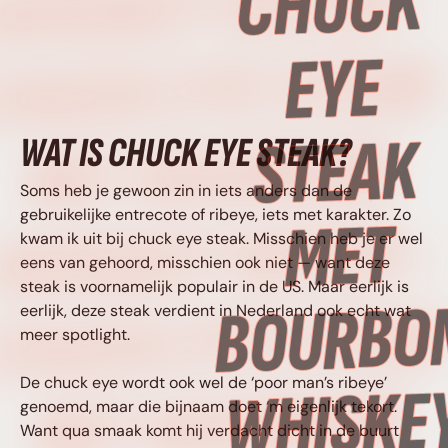
WHISKEY BOTER •
CHUCK EYE STEAK
MET BOURBON
WAT IS CHUCK EYE STEAK?
Soms heb je gewoon zin in iets anders dan de
gebruikelijke entrecote of ribeye, iets met karakter. Zo
WHISKEY BOTER •
kwam ik uit bij chuck eye steak. Misschien heb je er wel
eens van gehoord, misschien ook niet — want deze
steak is voornamelijk populair in de US. Maar eerlijk is
CHUCK EYE STEA
eerlijk, deze steak verdient in Nederland ook echt wat
meer spotlight.
De chuck eye wordt ook wel de ‘poor man’s ribeye’
MET BOURBON
genoemd, maar die bijnaam doet ‘m eigenlijk tekort.
Want qua smaak komt hij verdacht dicht in de buurt