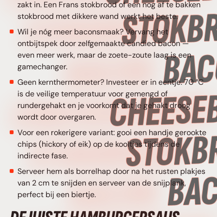
zakt in. Een Frans stokbrood of een nog af te bakken
STOKBROOD •
stokbrood met dikkere wand werkt het beste.
Wil je nóg meer baconsmaak? Vervang het
ontbijtspek door zelfgemaakte candied bacon —
BACON
even meer werk, maar de zoete-zoute laag is een
gamechanger.
Geen kernthermometer? Investeer er in eentje. 70 °C
CHEESEBURGER
is de veilige temperatuur voor gemengd of
rundergehakt en je voorkomt dat je gehakt droog
wordt door overgaren.
STOKBROOD •
Voor een rokerigere variant: gooi een handje gerookte
chips (hickory of eik) op de kooltjes tijdens de
indirecte fase.
Serveer hem als borrelhap door na het rusten plakjes
BACON
van 2 cm te snijden en serveer van de snijplank,
perfect bij een biertje.