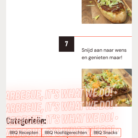
Snijd aan naar wens
en genieten maar!
BARBECUE, IT’S WHAT WE DO! •
BARBECUE, IT’S WHAT WE DO! •
BARBECUE, IT’S WHAT WE DO! •
Categorieën:
BARBECUE, IT’S WHAT WE DO! •
BBQ Recepten
BBQ Hoofdgerechten
BBQ Snacks