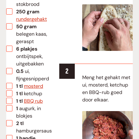
stokbrood
▢
250
gram
rundergehakt
▢
50
gram
belegen kaas,
geraspt
▢
6
plakjes
ontbijtspek,
uitgebakken
▢
0.5
ui,
Meng het gehakt met
fijngesnipperd
ui, mosterd, ketchup
▢
1
tl
mosterd
en BBQ-rub goed
▢
1
tl
ketchup
door elkaar.
▢
1
tl
BBQ rub
▢
1
augurk, in
blokjes
▢
2
tl
hamburgersaus
▢
1
handje