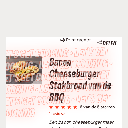
Print recept
DELEN
LET’S GET COOKING • LET’S GET
Bacon
COOKING • LET’S GET COOKING •
Cheeseburger
LET’S GET COOKING • LET’S GET
Stokbrood van de
COOKING • LET’S GET COOKING •
BBQ
LET’S GET COOKING • LET’S GET
5
van de 5 sterren
COOKING
1 reviews
Een bacon cheeseburger maar