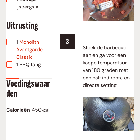
ijsbergsla
Uitrusting
▢
1
Monolith
Steek de barbecue
Avantgarde
aan en ga voor een
Classic
koepeltemperatuur
▢
1 BBQ tang
van 180 graden met
een half indirecte en
Voedingswaar
directe setting.
den
Calorieën
450
kcal