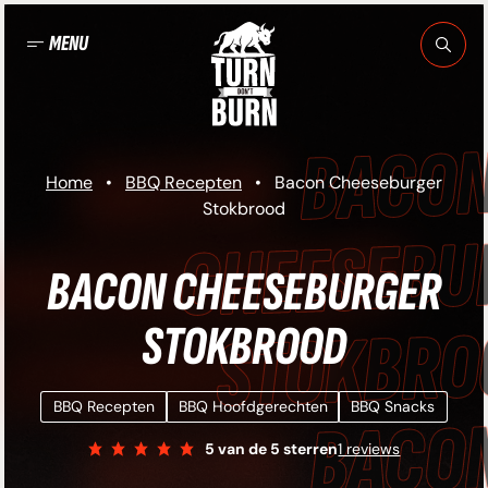
Ga
naar
MENU
de
inhoud
BACON
Home
•
BBQ Recepten
•
Bacon Cheeseburger
Stokbrood
HEESEBURGER
BACON CHEESEBURGER
STOKBROOD
STOKBROOD •
BBQ Recepten
BBQ Hoofdgerechten
BBQ Snacks
BACON
5
van de 5 sterren
1 reviews