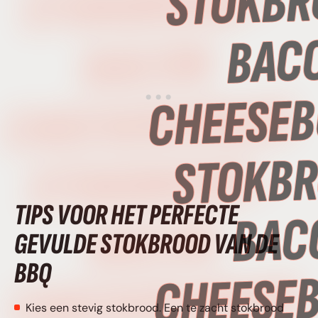
STOKBROOD •
BACON
CHEESEBURGER
STOKBROOD •
TIPS VOOR HET PERFECTE
BACON
GEVULDE STOKBROOD VAN DE
BBQ
CHEESEBURGER
Kies een stevig stokbrood. Een te zacht stokbrood