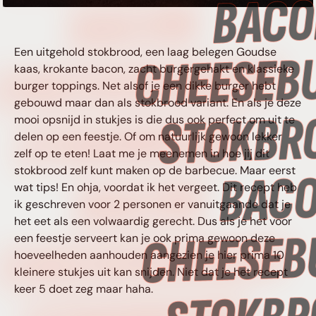
BACON
Een uitgehold stokbrood, een laag belegen Goudse
CHEESEBURGER
kaas, krokante bacon, zacht burger­gehakt en klassieke
burger toppings. Net alsof je een dikke burger hebt
gebouwd maar dan als stokbrood variant. En als je deze
STOKBROOD •
mooi opsnijd in stukjes is die dus ook perfect om uit te
delen op een feestje. Of om natuurlijk gewoon lekker
zelf op te eten! Laat me je meenemen in hoe jij dit
stokbrood zelf kunt maken op de barbecue. Maar eerst
BACON
wat tips! En ohja, voordat ik het vergeet. Dit recept heb
ik geschreven voor 2 personen er vanuitgaande dat je
het eet als een volwaardig gerecht. Dus als je het voor
CHEESEBURGER
een feestje serveert kan je ook prima gewoon deze
hoeveelheden aanhouden aangezien je hier prima 10
kleinere stukjes uit kan snijden. Niet dat je het recept
keer 5 doet zeg maar haha.