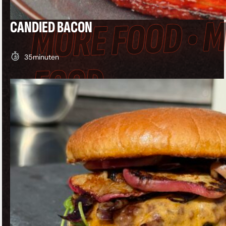
MORE FOOD • 
CANDIED BACON
35
minuten
FOOD