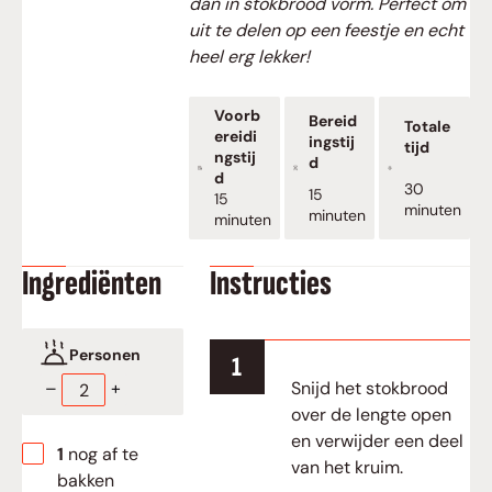
dan in stokbrood vorm. Perfect om
uit te delen op een feestje en echt
heel erg lekker!
Voorb
Bereid
Totale
ereidi
ingstij
tijd
ngstij
d
d
minuten
30
minuten
15
minuten
15
minuten
minuten
minuten
Ingrediënten
Instructies
Personen
Snijd het stokbrood
–
+
over de lengte open
en verwijder een deel
▢
1
nog af te
van het kruim.
bakken