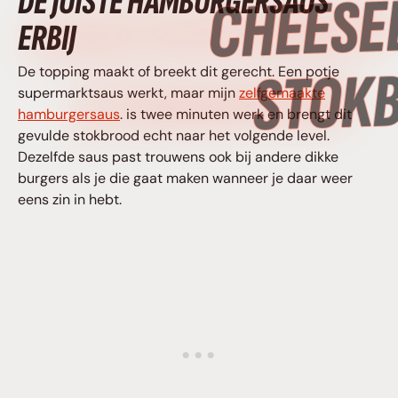
DE JUISTE HAMBURGER­SAUS
CHEESEBURGER
ERBIJ
STOKBROOD
De topping maakt of breekt dit gerecht. Een potje
supermarktsaus werkt, maar mijn
zelfgemaakte
hamburger­saus
. is twee minuten werk en brengt dit
gevulde stokbrood echt naar het volgende level.
Dezelfde saus past trouwens ook bij andere dikke
burgers als je die gaat maken wanneer je daar weer
eens zin in hebt.