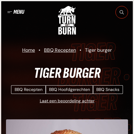
Ga
naar
MENU
de
inhoud
TIGER BURGER •
Home
•
BBQ Recepten
•
Tiger burger
TIGER BURGER •
TIGER BURGER
TIGER BURGER •
BBQ Recepten
BBQ Hoofdgerechten
BBQ Snacks
Laat een beoordeling achter
TIGER BURGER •