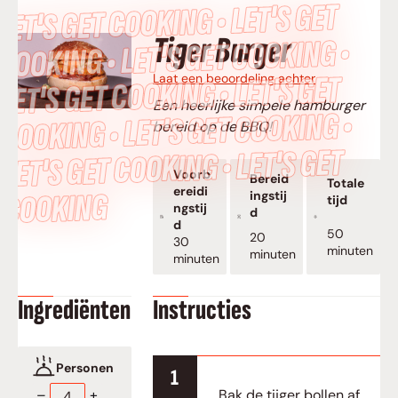
LET’S GET COOKING • LET’S GET
Tiger Burger
COOKING • LET’S GET COOKING •
LET’S GET COOKING • LET’S GET
Laat een beoordeling achter
Een heerlijke simpele hamburger
COOKING • LET’S GET COOKING •
bereid op de BBQ!
LET’S GET COOKING • LET’S GET
Voorb
Bereid
Totale
ereidi
COOKING
ingstij
tijd
ngstij
d
d
minuten
50
minuten
20
minuten
30
minuten
minuten
minuten
Ingrediënten
Instructies
Personen
Bak de tijger bollen af
–
+