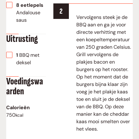
▢
8
eetlepels
Andalouse
Vervolgens steek je de
saus
BBQ aan en ga je voor
directe verhitting met
Uitrusting
een koepeltemperatuur
van 250 graden Celsius.
▢
Grill vervolgens de
1 BBQ met
plakjes bacon en
deksel
burgers op het rooster.
Op het moment dat de
Voedingswa
burgers bijna klaar zijn
arden
voeg je het plakje kaas
toe en sluit je de deksel
van de BBQ. Op deze
Calorieën
manier kan de cheddar
750
kcal
kaas mooi smelten over
het vlees.