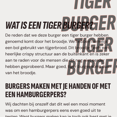
WAT IS EEN TIGER BURGER?
De reden dat we deze burger een tiger burger hebben
genoemd komt door het broodje. We hebben namelijk
een bol gebruikt van tijgerbrood. Dit broodje heeft een
heerlijke crispy structuur aan de buitenkant en is zeker
aan te raden voor de mensen die dit nog niet eerder
hebben geprobeerd. Maar goed, tiger burger komt dus
van het broodje.
BURGERS MAKEN MET JE HANDEN OF MET
EEN HAMBURGERPERS?
Wij dachten bij onszelf dat dit wel een mooi moment
was om een hamburgerpers eens even goed uit te
testen. Want burgers maken kan je toch ook best met je