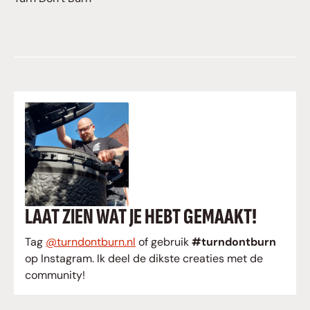
LAAT ZIEN WAT JE HEBT GEMAAKT!
Tag
@turndontburn.nl
of gebruik
#turndontburn
op Instagram. Ik deel de dikste creaties met de
community!