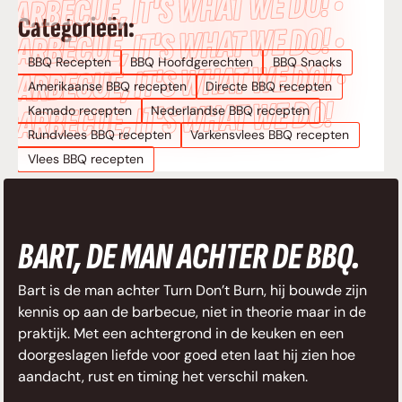
BARBECUE, IT’S WHAT WE DO! •
Categorieën:
BARBECUE, IT’S WHAT WE DO! •
BBQ Recepten
BBQ Hoofdgerechten
BBQ Snacks
BARBECUE, IT’S WHAT WE DO! •
Amerikaanse BBQ recepten
Directe BBQ recepten
BARBECUE, IT’S WHAT WE DO!
Kamado recepten
Nederlandse BBQ recepten
Rundvlees BBQ recepten
Varkensvlees BBQ recepten
Vlees BBQ recepten
BART, DE MAN ACHTER DE BBQ.
Bart is de man achter Turn Don’t Burn, hij bouwde zijn
kennis op aan de barbecue, niet in theorie maar in de
praktijk. Met een achtergrond in de keuken en een
doorgeslagen liefde voor goed eten laat hij zien hoe
aandacht, rust en timing het verschil maken.