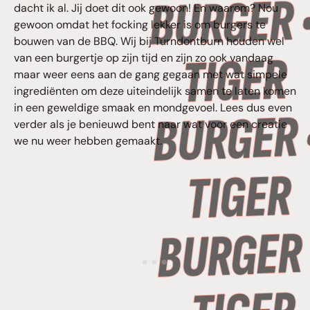
dacht ik al. Jij doet dit ook gewoon! En waarom? Nou
gewoon omdat het focking lekker is om burgers te
bouwen van de BBQ. Wij bij Turndontburn houden wel
van een burgertje op zijn tijd en zijn zo ook vandaag
maar weer eens aan de gang gegaan met wat simpele
ingrediënten om deze uiteindelijk samen te laten komen
in een geweldige smaak en mondgevoel. Lees dus even
verder als je benieuwd bent naar wat voor een creatie
we nu weer hebben gemaakt.