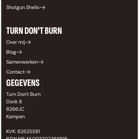
Shotgun Shells
TURN DON'T BURN
Over mij
Blog
Samenwerken
Contact
GEGEVENS
Turn Don't Burn
Donk 8
8266JC
Kampen
KVK: 82625581
BTW NR: NL003707368B15