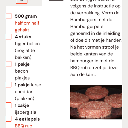
volgens de instructie op
de verpakking. Vorm de
▢
500
gram
Hamburgers met de
half om half
Hamburgerpers
gehakt
genoemd in de inleiding
▢
4
stuks
of doe dit met je handen.
tijger bollen
Na het vormen strooi je
(nog af te
beide kanten van de
bakken)
hamburger in met de
▢
1
pakje
BBQ rub en zet je deze
bacon
aan de kant.
plakjes
▢
1
pakje
Ierse
cheddar
(plakken)
▢
1
zakje
ijsberg sla
▢
4
eetlepels
BBQ rub